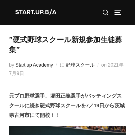
コ
検
START.UP.B/A
ン
サイドバ
索
テ
対
ン
象:
ツ
”硬式野球スクール新規参加生徒募
へ
集”
ス
キ
投
by
Start up Academy
に
野球スクール
on
2021年
ッ
稿
7月9日
プ
日:
元プロ野球選手、塚田正義選手がバッティングス
クールに続き硬式野球スクールを7／19日から茨城
県古河市にて開校
！！