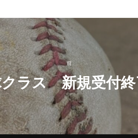
前
前
球クラス 新規受付終