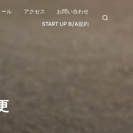
ィール
アクセス
お問い合わせ
検
START UP B/A規約
索
対
象:
更