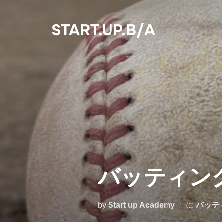
コ
START.UP.B/A
ン
テ
ン
ツ
へ
ス
キ
ッ
バッティン
プ
by
Start up Academy
に
バッテ