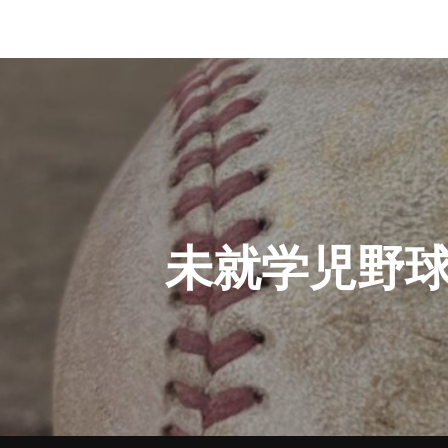
投
稿
ナ
ビ
ゲ
未就学児野
ー
シ
ョ
ン