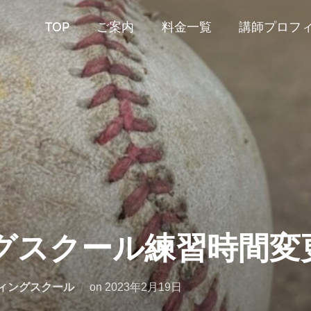
TOP
ご案内
料金一覧
講師プロフ
グスクール練習時間変
投
ィングスクール
on
2023年2月19日
稿